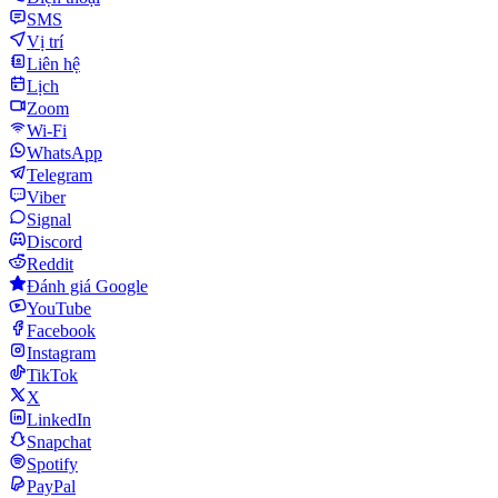
SMS
Vị trí
Liên hệ
Lịch
Zoom
Wi-Fi
WhatsApp
Telegram
Viber
Signal
Discord
Reddit
Đánh giá Google
YouTube
Facebook
Instagram
TikTok
X
LinkedIn
Snapchat
Spotify
PayPal