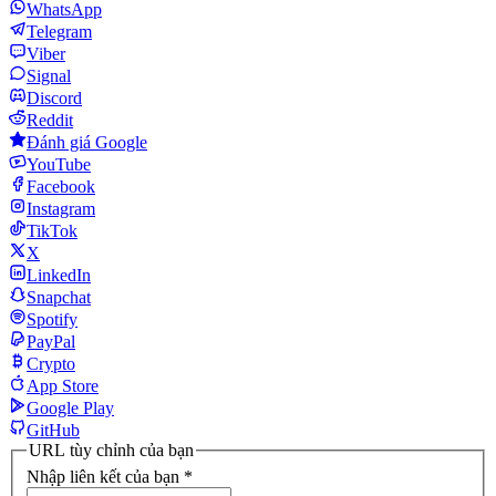
WhatsApp
Telegram
Viber
Signal
Discord
Reddit
Đánh giá Google
YouTube
Facebook
Instagram
TikTok
X
LinkedIn
Snapchat
Spotify
PayPal
Crypto
App Store
Google Play
GitHub
URL tùy chỉnh của bạn
Nhập liên kết của bạn
*