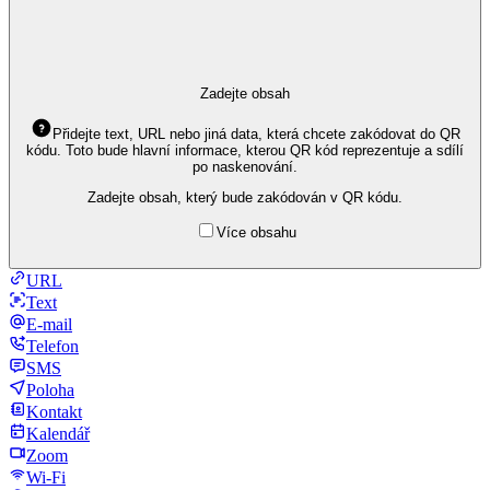
Zadejte obsah
Přidejte text, URL nebo jiná data, která chcete zakódovat do QR
kódu. Toto bude hlavní informace, kterou QR kód reprezentuje a sdílí
po naskenování.
Zadejte obsah, který bude zakódován v QR kódu.
Více obsahu
URL
Text
E-mail
Telefon
SMS
Poloha
Kontakt
Kalendář
Zoom
Wi-Fi