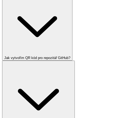
Jak vytvořím QR kód pro repozitář GitHub?