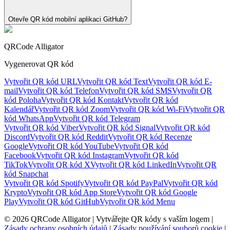
Otevře QR kód mobilní aplikaci GitHub?
QRCode Alligator
Vygenerovat QR kód
Vytvořit QR kód URL
Vytvořit QR kód Text
Vytvořit QR kód E-
mail
Vytvořit QR kód Telefon
Vytvořit QR kód SMS
Vytvořit QR
kód Poloha
Vytvořit QR kód Kontakt
Vytvořit QR kód
Kalendář
Vytvořit QR kód Zoom
Vytvořit QR kód Wi-Fi
Vytvořit QR
kód WhatsApp
Vytvořit QR kód Telegram
Vytvořit QR kód Viber
Vytvořit QR kód Signal
Vytvořit QR kód
Discord
Vytvořit QR kód Reddit
Vytvořit QR kód Recenze
Google
Vytvořit QR kód YouTube
Vytvořit QR kód
Facebook
Vytvořit QR kód Instagram
Vytvořit QR kód
TikTok
Vytvořit QR kód X
Vytvořit QR kód LinkedIn
Vytvořit QR
kód Snapchat
Vytvořit QR kód Spotify
Vytvořit QR kód PayPal
Vytvořit QR kód
Krypto
Vytvořit QR kód App Store
Vytvořit QR kód Google
Play
Vytvořit QR kód GitHub
Vytvořit QR kód Menu
©
2026
QRCode Alligator |
Vytvářejte QR kódy s vaším logem
|
Zásady ochrany osobních údajů
|
Zásady používání souborů cookie
|