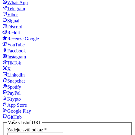
WhatsApp
Telegram
Viber
Signal
Discord
Reddit
Recenze Google
YouTube
Facebook
Instagram
TikTok
X
LinkedIn
Snapchat
Spotify
PayPal
Krypto
App Store
Google Play
GitHub
Vaše vlastní URL
Zadejte svůj odkaz
*