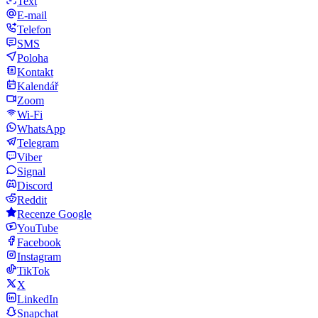
Text
E-mail
Telefon
SMS
Poloha
Kontakt
Kalendář
Zoom
Wi-Fi
WhatsApp
Telegram
Viber
Signal
Discord
Reddit
Recenze Google
YouTube
Facebook
Instagram
TikTok
X
LinkedIn
Snapchat