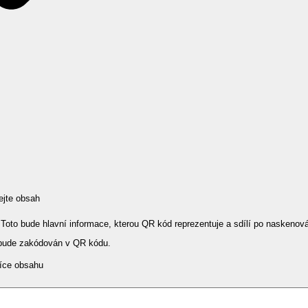
ejte obsah
 Toto bude hlavní informace, kterou QR kód reprezentuje a sdílí po naskenová
 bude zakódován v QR kódu.
íce obsahu