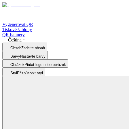
Vygenerovat QR
Tiskové šablony
QR bannery
Čeština
Obsah
Zadejte obsah
Barvy
Nastavte barvy
Obrázek
Přidat logo nebo obrázek
Styl
Přizpůsobit styl