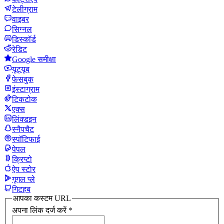
टेलीग्राम
वाइबर
सिग्नल
डिस्कॉर्ड
रेडिट
Google समीक्षा
यूट्यूब
फेसबुक
इंस्टाग्राम
टिकटोक
एक्स
लिंक्डइन
स्नैपचैट
स्पॉटिफाई
पेपल
क्रिप्टो
ऐप स्टोर
गूगल प्ले
गिटहब
आपका कस्टम URL
अपना लिंक दर्ज करें
*