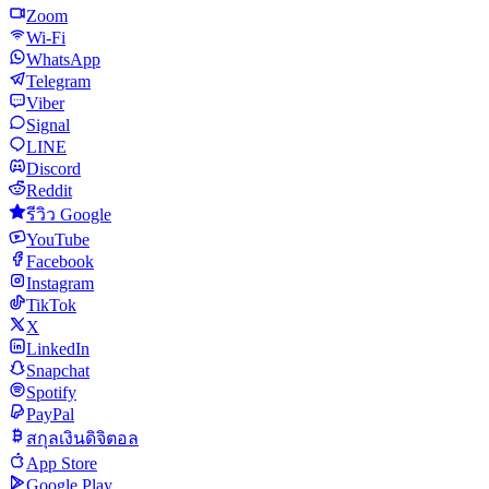
Zoom
Wi-Fi
WhatsApp
Telegram
Viber
Signal
LINE
Discord
Reddit
รีวิว Google
YouTube
Facebook
Instagram
TikTok
X
LinkedIn
Snapchat
Spotify
PayPal
สกุลเงินดิจิตอล
App Store
Google Play