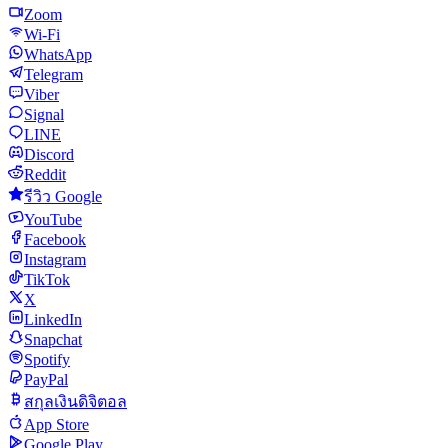
Zoom
Wi-Fi
WhatsApp
Telegram
Viber
Signal
LINE
Discord
Reddit
รีวิว Google
YouTube
Facebook
Instagram
TikTok
X
LinkedIn
Snapchat
Spotify
PayPal
สกุลเงินดิจิตอล
App Store
Google Play