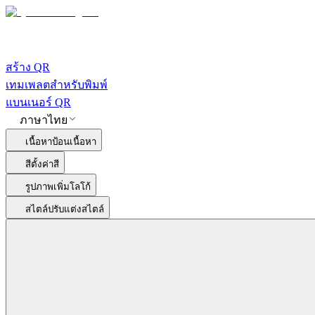
สร้าง QR
เทมเพลตสำหรับพิมพ์
แบนเนอร์ QR
ภาษาไทย
เนื้อหา
ป้อนเนื้อหา
สี
ตั้งค่าสี
รูปภาพ
เพิ่มโลโก้
สไตล์
ปรับแต่งสไตล์