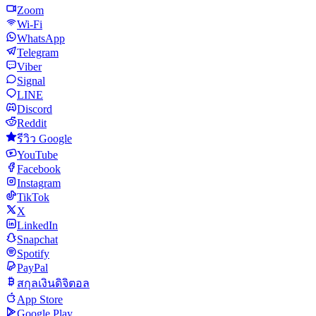
Zoom
Wi-Fi
WhatsApp
Telegram
Viber
Signal
LINE
Discord
Reddit
รีวิว Google
YouTube
Facebook
Instagram
TikTok
X
LinkedIn
Snapchat
Spotify
PayPal
สกุลเงินดิจิตอล
App Store
Google Play