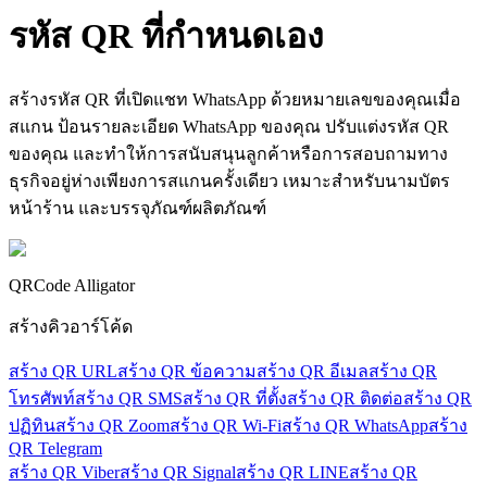
รหัส
QR ที่กำหนดเอง
สร้างรหัส QR ที่เปิดแชท WhatsApp ด้วยหมายเลขของคุณเมื่อ
สแกน ป้อนรายละเอียด WhatsApp ของคุณ ปรับแต่งรหัส QR
ของคุณ และทำให้การสนับสนุนลูกค้าหรือการสอบถามทาง
ธุรกิจอยู่ห่างเพียงการสแกนครั้งเดียว เหมาะสำหรับนามบัตร
หน้าร้าน และบรรจุภัณฑ์ผลิตภัณฑ์
QRCode Alligator
สร้างคิวอาร์โค้ด
สร้าง QR URL
สร้าง QR ข้อความ
สร้าง QR อีเมล
สร้าง QR
โทรศัพท์
สร้าง QR SMS
สร้าง QR ที่ตั้ง
สร้าง QR ติดต่อ
สร้าง QR
ปฏิทิน
สร้าง QR Zoom
สร้าง QR Wi-Fi
สร้าง QR WhatsApp
สร้าง
QR Telegram
สร้าง QR Viber
สร้าง QR Signal
สร้าง QR LINE
สร้าง QR