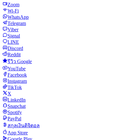
Zoom
Wi-Fi
WhatsApp
Telegram
Viber
Signal
LINE
Discord
Reddit
รีวิว Google
YouTube
Facebook
Instagram
TikTok
X
LinkedIn
Snapchat
Spotify
PayPal
สกุลเงินดิจิตอล
App Store
Google Play