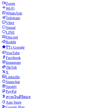
Zoom
Wi-Fi
WhatsApp
Telegram
Viber
Signal
LINE
Discord
Reddit
รีวิว Google
YouTube
Facebook
Instagram
TikTok
X
LinkedIn
Snapchat
Spotify
PayPal
สกุลเงินดิจิตอล
App Store
Google Play