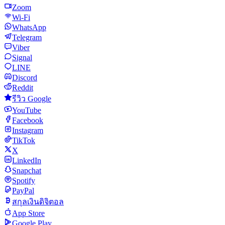
Zoom
Wi-Fi
WhatsApp
Telegram
Viber
Signal
LINE
Discord
Reddit
รีวิว Google
YouTube
Facebook
Instagram
TikTok
X
LinkedIn
Snapchat
Spotify
PayPal
สกุลเงินดิจิตอล
App Store
Google Play