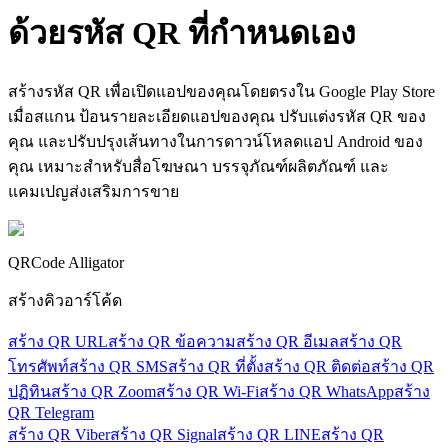
ด้วยรหัส
QR ที่กำหนดเอง
สร้างรหัส QR เพื่อเปิดแอปของคุณโดยตรงใน Google Play Store
เมื่อสแกน ป้อนรายละเอียดแอปของคุณ ปรับแต่งรหัส QR ของ
คุณ และปรับปรุงเส้นทางในการดาวน์โหลดแอป Android ของ
คุณ เหมาะสำหรับสื่อโฆษณา บรรจุภัณฑ์ผลิตภัณฑ์ และ
แคมเปญส่งเสริมการขาย
QRCode Alligator
สร้างคิวอาร์โค้ด
สร้าง QR URL
สร้าง QR ข้อความ
สร้าง QR อีเมล
สร้าง QR
โทรศัพท์
สร้าง QR SMS
สร้าง QR ที่ตั้ง
สร้าง QR ติดต่อ
สร้าง QR
ปฏิทิน
สร้าง QR Zoom
สร้าง QR Wi-Fi
สร้าง QR WhatsApp
สร้าง
QR Telegram
สร้าง QR Viber
สร้าง QR Signal
สร้าง QR LINE
สร้าง QR