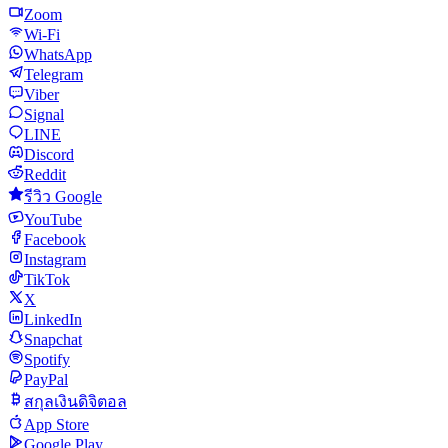
Zoom
Wi-Fi
WhatsApp
Telegram
Viber
Signal
LINE
Discord
Reddit
รีวิว Google
YouTube
Facebook
Instagram
TikTok
X
LinkedIn
Snapchat
Spotify
PayPal
สกุลเงินดิจิตอล
App Store
Google Play