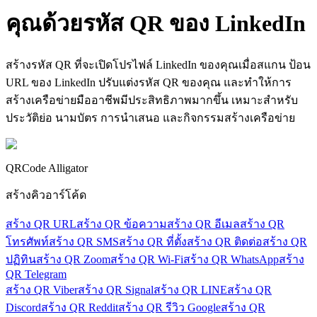
คุณด้วยรหัส
QR ของ
LinkedIn
สร้างรหัส QR ที่จะเปิดโปรไฟล์ LinkedIn ของคุณเมื่อสแกน ป้อน
URL ของ LinkedIn ปรับแต่งรหัส QR ของคุณ และทำให้การ
สร้างเครือข่ายมืออาชีพมีประสิทธิภาพมากขึ้น เหมาะสำหรับ
ประวัติย่อ นามบัตร การนำเสนอ และกิจกรรมสร้างเครือข่าย
QRCode Alligator
สร้างคิวอาร์โค้ด
สร้าง QR URL
สร้าง QR ข้อความ
สร้าง QR อีเมล
สร้าง QR
โทรศัพท์
สร้าง QR SMS
สร้าง QR ที่ตั้ง
สร้าง QR ติดต่อ
สร้าง QR
ปฏิทิน
สร้าง QR Zoom
สร้าง QR Wi-Fi
สร้าง QR WhatsApp
สร้าง
QR Telegram
สร้าง QR Viber
สร้าง QR Signal
สร้าง QR LINE
สร้าง QR
Discord
สร้าง QR Reddit
สร้าง QR รีวิว Google
สร้าง QR