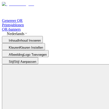
Genereer QR
Printsjablonen
QR-banners
Nederlands
Inhoud
Inhoud Invoeren
Kleuren
Kleuren Instellen
Afbeelding
Logo Toevoegen
Stijl
Stijl Aanpassen