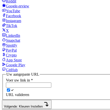
Reddit
Google-review
YouTube
Facebook
Instagram
TikTok
X
LinkedIn
Snapchat
Spotify
PayPal
Crypto
App Store
Google Play
GitHub
Uw aangepaste URL
Voer uw link in
*
URL valideren
Volgende: Kleuren Instellen