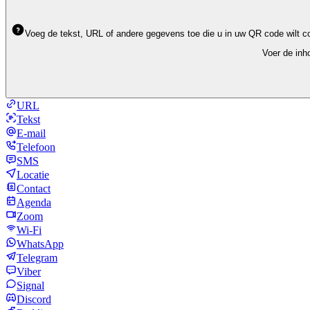
Voeg de tekst, URL of andere gegevens toe die u in uw QR code wilt co
Voer de inh
URL
Tekst
E-mail
Telefoon
SMS
Locatie
Contact
Agenda
Zoom
Wi-Fi
WhatsApp
Telegram
Viber
Signal
Discord