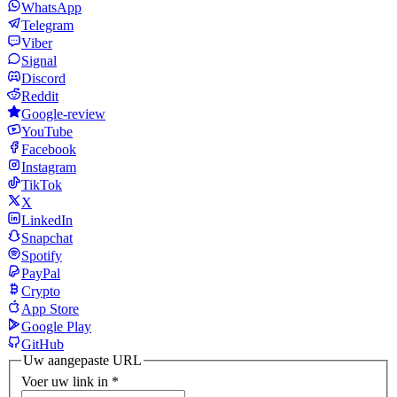
WhatsApp
Telegram
Viber
Signal
Discord
Reddit
Google-review
YouTube
Facebook
Instagram
TikTok
X
LinkedIn
Snapchat
Spotify
PayPal
Crypto
App Store
Google Play
GitHub
Uw aangepaste URL
Voer uw link in
*