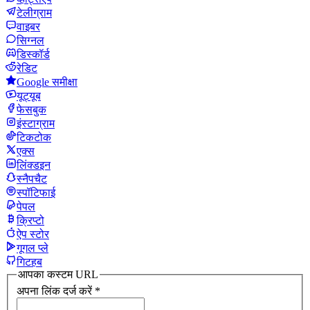
टेलीग्राम
वाइबर
सिग्नल
डिस्कॉर्ड
रेडिट
Google समीक्षा
यूट्यूब
फेसबुक
इंस्टाग्राम
टिकटोक
एक्स
लिंक्डइन
स्नैपचैट
स्पॉटिफाई
पेपल
क्रिप्टो
ऐप स्टोर
गूगल प्ले
गिटहब
आपका कस्टम URL
अपना लिंक दर्ज करें
*