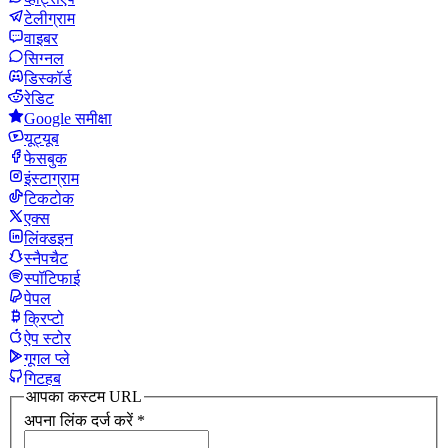
टेलीग्राम
वाइबर
सिग्नल
डिस्कॉर्ड
रेडिट
Google समीक्षा
यूट्यूब
फेसबुक
इंस्टाग्राम
टिकटोक
एक्स
लिंक्डइन
स्नैपचैट
स्पॉटिफाई
पेपल
क्रिप्टो
ऐप स्टोर
गूगल प्ले
गिटहब
आपका कस्टम URL
अपना लिंक दर्ज करें
*