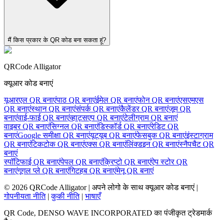
मैं किस प्रकार के QR कोड बना सकता हूं?
QRCode Alligator
क्यूआर कोड बनाएं
यूआरएल QR बनाएं
पाठ QR बनाएं
ईमेल QR बनाएं
फोन QR बनाएं
एसएमएस
QR बनाएं
स्थान QR बनाएं
संपर्क QR बनाएं
कैलेंडर QR बनाएं
जूम QR
बनाएं
वाई-फाई QR बनाएं
व्हाट्सएप QR बनाएं
टेलीग्राम QR बनाएं
वाइबर QR बनाएं
सिग्नल QR बनाएं
डिस्कॉर्ड QR बनाएं
रेडिट QR
बनाएं
Google समीक्षा QR बनाएं
यूट्यूब QR बनाएं
फेसबुक QR बनाएं
इंस्टाग्राम
QR बनाएं
टिकटोक QR बनाएं
एक्स QR बनाएं
लिंक्डइन QR बनाएं
स्नैपचैट QR
बनाएं
स्पॉटिफाई QR बनाएं
पेपल QR बनाएं
क्रिप्टो QR बनाएं
ऐप स्टोर QR
बनाएं
गूगल प्ले QR बनाएं
गिटहब QR बनाएं
मेनू QR बनाएं
©
2026
QRCode Alligator |
अपने लोगो के साथ क्यूआर कोड बनाएं
|
गोपनीयता नीति
|
कुकी नीति
|
भाषाएँ
QR Code, DENSO WAVE INCORPORATED का पंजीकृत ट्रेडमार्क