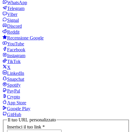
WhatsApp
Telegram
Viber
Signal
Discord
Reddit
Recensione Google
YouTube
Facebook
Instagram
TikTok
X
LinkedIn
Snapchat
Spotify
PayPal
Crypto
App Store
Google Play
GitHub
Il tuo URL personalizzato
Inserisci il tuo link
*