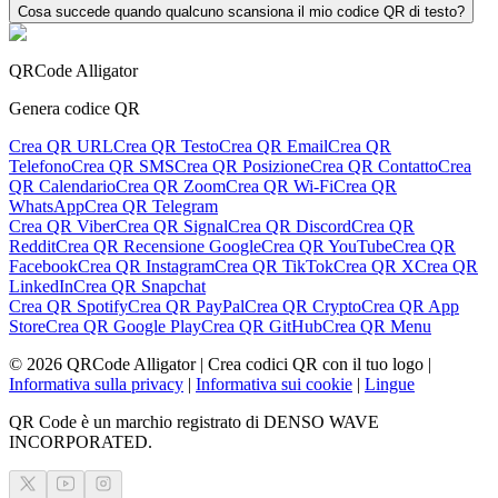
Cosa succede quando qualcuno scansiona il mio codice QR di testo?
QRCode Alligator
Genera codice QR
Crea QR URL
Crea QR Testo
Crea QR Email
Crea QR
Telefono
Crea QR SMS
Crea QR Posizione
Crea QR Contatto
Crea
QR Calendario
Crea QR Zoom
Crea QR Wi-Fi
Crea QR
WhatsApp
Crea QR Telegram
Crea QR Viber
Crea QR Signal
Crea QR Discord
Crea QR
Reddit
Crea QR Recensione Google
Crea QR YouTube
Crea QR
Facebook
Crea QR Instagram
Crea QR TikTok
Crea QR X
Crea QR
LinkedIn
Crea QR Snapchat
Crea QR Spotify
Crea QR PayPal
Crea QR Crypto
Crea QR App
Store
Crea QR Google Play
Crea QR GitHub
Crea QR Menu
©
2026
QRCode Alligator |
Crea codici QR con il tuo logo
|
Informativa sulla privacy
|
Informativa sui cookie
|
Lingue
QR Code è un marchio registrato di DENSO WAVE
INCORPORATED.