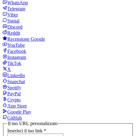
WhatsApp
Telegram
Viber
Signal
Discord
Reddit
Recensione Google
YouTube
Facebook
Instagram
TikTok
X
LinkedIn
Snapchat
Spotify
PayPal
Crypto
App Store
Google Play
GitHub
Il tuo URL personalizzato
Inserisci il tuo link
*