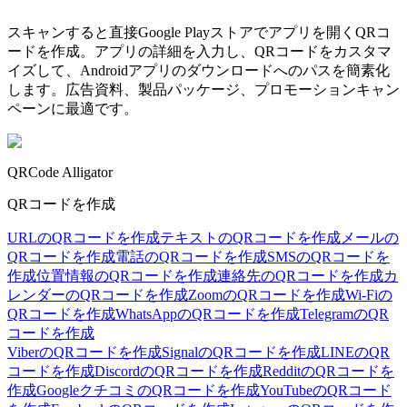
スキャンすると直接Google Playストアでアプリを開くQRコ
ードを作成。アプリの詳細を入力し、QRコードをカスタマ
イズして、Androidアプリのダウンロードへのパスを簡素化
します。広告資料、製品パッケージ、プロモーションキャン
ペーンに最適です。
QRCode Alligator
QRコードを作成
URLのQRコードを作成
テキストのQRコードを作成
メールの
QRコードを作成
電話のQRコードを作成
SMSのQRコードを
作成
位置情報のQRコードを作成
連絡先のQRコードを作成
カ
レンダーのQRコードを作成
ZoomのQRコードを作成
Wi-Fiの
QRコードを作成
WhatsAppのQRコードを作成
TelegramのQR
コードを作成
ViberのQRコードを作成
SignalのQRコードを作成
LINEのQR
コードを作成
DiscordのQRコードを作成
RedditのQRコードを
作成
GoogleクチコミのQRコードを作成
YouTubeのQRコード