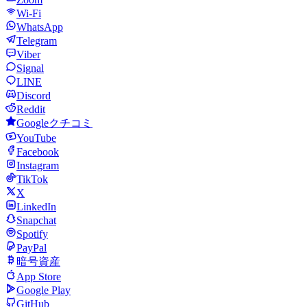
Wi-Fi
WhatsApp
Telegram
Viber
Signal
LINE
Discord
Reddit
Googleクチコミ
YouTube
Facebook
Instagram
TikTok
X
LinkedIn
Snapchat
Spotify
PayPal
暗号資産
App Store
Google Play
GitHub