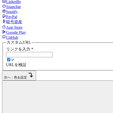
LinkedIn
Snapchat
Spotify
PayPal
暗号資産
App Store
Google Play
GitHub
カスタムURL
リンクを入力
*
URLを検証
次へ：色を設定