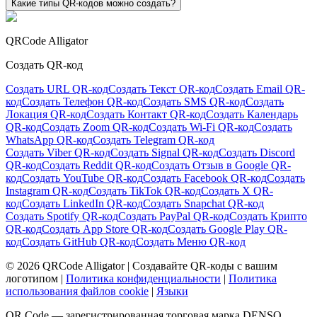
Какие типы QR-кодов можно создать?
QRCode Alligator
Создать QR-код
Создать URL QR-код
Создать Текст QR-код
Создать Email QR-
код
Создать Телефон QR-код
Создать SMS QR-код
Создать
Локация QR-код
Создать Контакт QR-код
Создать Календарь
QR-код
Создать Zoom QR-код
Создать Wi-Fi QR-код
Создать
WhatsApp QR-код
Создать Telegram QR-код
Создать Viber QR-код
Создать Signal QR-код
Создать Discord
QR-код
Создать Reddit QR-код
Создать Отзыв в Google QR-
код
Создать YouTube QR-код
Создать Facebook QR-код
Создать
Instagram QR-код
Создать TikTok QR-код
Создать X QR-
код
Создать LinkedIn QR-код
Создать Snapchat QR-код
Создать Spotify QR-код
Создать PayPal QR-код
Создать Крипто
QR-код
Создать App Store QR-код
Создать Google Play QR-
код
Создать GitHub QR-код
Создать Меню QR-код
©
2026
QRCode Alligator |
Создавайте QR-коды с вашим
логотипом
|
Политика конфиденциальности
|
Политика
использования файлов cookie
|
Языки
QR Code — зарегистрированная торговая марка DENSO