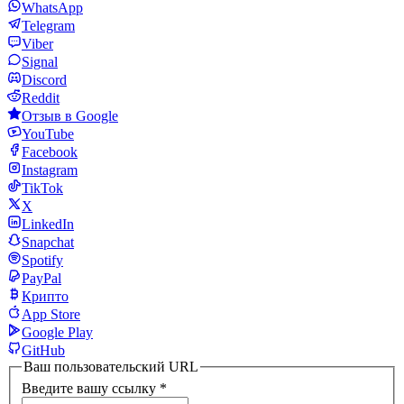
WhatsApp
Telegram
Viber
Signal
Discord
Reddit
Отзыв в Google
YouTube
Facebook
Instagram
TikTok
X
LinkedIn
Snapchat
Spotify
PayPal
Крипто
App Store
Google Play
GitHub
Ваш пользовательский URL
Введите вашу ссылку
*