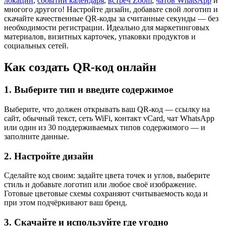
локаций
,
событий календаря
,
встреч Zoom
,
чатов WhatsApp
и
многого другого! Настройте дизайн, добавьте свой логотип и
скачайте качественные QR-коды за считанные секунды — без
необходимости регистрации. Идеально для маркетинговых
материалов, визитных карточек, упаковки продуктов и
социальных сетей.
Как создать QR-код онлайн
1
.
Выберите тип и введите содержимое
Выберите, что должен открывать ваш QR-код — ссылку на
сайт, обычный текст, сеть WiFi, контакт vCard, чат WhatsApp
или один из 30 поддерживаемых типов содержимого — и
заполните данные.
2
.
Настройте дизайн
Сделайте код своим: задайте цвета точек и углов, выберите
стиль и добавьте логотип или любое своё изображение.
Готовые цветовые схемы сохраняют считываемость кода и
при этом подчёркивают ваш бренд.
3
.
Скачайте и используйте где угодно