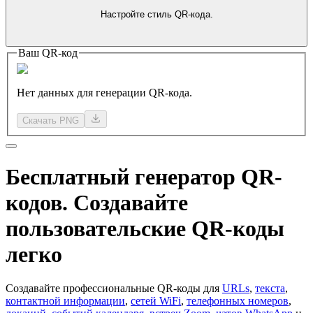
Настройте стиль QR-кода.
Ваш QR-код
Нет данных для генерации QR-кода.
Скачать PNG
Бесплатный
генератор QR-
кодов.
Создавайте
пользовательские QR-коды
легко
Создавайте профессиональные QR-коды для
URLs
,
текста
,
контактной информации
,
сетей WiFi
,
телефонных номеров
,