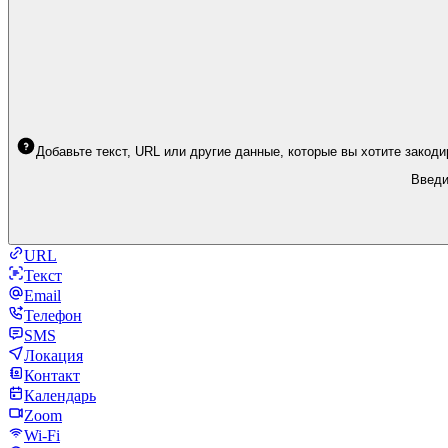
Добавьте текст, URL или другие данные, которые вы хотите закод
Введи
URL
Текст
Email
Телефон
SMS
Локация
Контакт
Календарь
Zoom
Wi-Fi