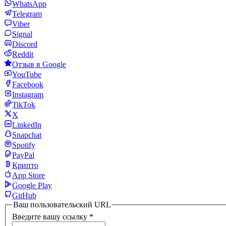
WhatsApp
Telegram
Viber
Signal
Discord
Reddit
Отзыв в Google
YouTube
Facebook
Instagram
TikTok
X
LinkedIn
Snapchat
Spotify
PayPal
Крипто
App Store
Google Play
GitHub
Ваш пользовательский URL
Введите вашу ссылку
*