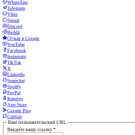
WhatsApp
Telegram
Viber
Signal
Discord
Reddit
Отзыв в Google
YouTube
Facebook
Instagram
TikTok
X
LinkedIn
Snapchat
Spotify
PayPal
Крипто
App Store
Google Play
GitHub
Ваш пользовательский URL
Введите вашу ссылку
*