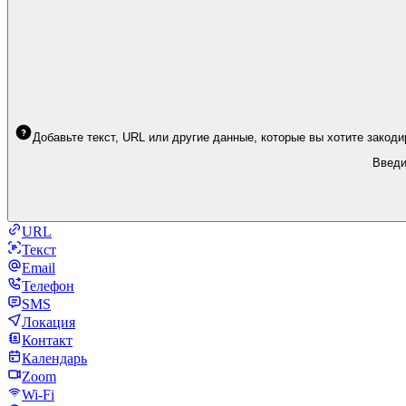
Добавьте текст, URL или другие данные, которые вы хотите закод
Введи
URL
Текст
Email
Телефон
SMS
Локация
Контакт
Календарь
Zoom
Wi-Fi