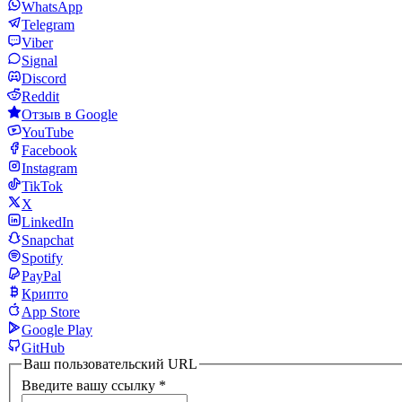
WhatsApp
Telegram
Viber
Signal
Discord
Reddit
Отзыв в Google
YouTube
Facebook
Instagram
TikTok
X
LinkedIn
Snapchat
Spotify
PayPal
Крипто
App Store
Google Play
GitHub
Ваш пользовательский URL
Введите вашу ссылку
*