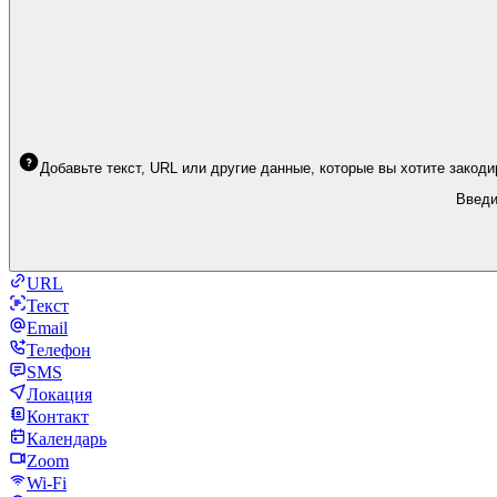
Добавьте текст, URL или другие данные, которые вы хотите закод
Введи
URL
Текст
Email
Телефон
SMS
Локация
Контакт
Календарь
Zoom
Wi-Fi