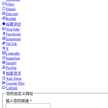
Viber
Signal
Discord
Reddit
谷歌评价
YouTube
Facebook
Instagram
TikTok
X
LinkedIn
Snapchat
Spotify
PayPal
加密货币
App Store
Google Play
GitHub
您的自定义网址
输入您的链接
*