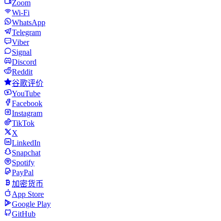
Zoom
Wi-Fi
WhatsApp
Telegram
Viber
Signal
Discord
Reddit
谷歌评价
YouTube
Facebook
Instagram
TikTok
X
LinkedIn
Snapchat
Spotify
PayPal
加密货币
App Store
Google Play
GitHub