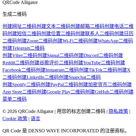
QRCode Alligator
生成二维码
创建网址二维码
创建文本二维码
创建邮箱二维码
创建电话二维
码
创建短信二维码
创建位置二维码
创建联系人二维码
创建日历
二维码
创建Zoom二维码
创建Wi-Fi二维码
创建WhatsApp二维码
创建Telegram二维码
创建Viber二维码
创建Signal二维码
创建Discord二维码
创建
Reddit二维码
创建谷歌评价二维码
创建YouTube二维码
创建
Facebook二维码
创建Instagram二维码
创建TikTok二维码
创建X
二维码
创建LinkedIn二维码
创建Snapchat二维码
创建Spotify二维码
创建PayPal二维码
创建加密货币二维码
创建
App Store二维码
创建Google Play二维码
创建GitHub二维码
创建
菜单二维码
©
2026
QRCode Alligator |
用您的标志创建二维码
|
隐私政策
|
Cookie 政策
|
语言
QR Code 是 DENSO WAVE INCORPORATED 的注册商标。