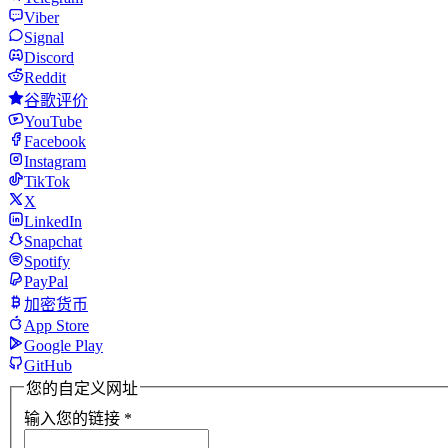
Viber
Signal
Discord
Reddit
谷歌评价
YouTube
Facebook
Instagram
TikTok
X
LinkedIn
Snapchat
Spotify
PayPal
加密货币
App Store
Google Play
GitHub
您的自定义网址
输入您的链接
*