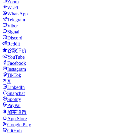
Zoom
Wi-Fi
WhatsApp
Telegram
Viber
Signal
Discord
Reddit
谷歌评价
YouTube
Facebook
Instagram
TikTok
X
LinkedIn
Snapchat
Spotify
PayPal
加密货币
App Store
Google Play
GitHub