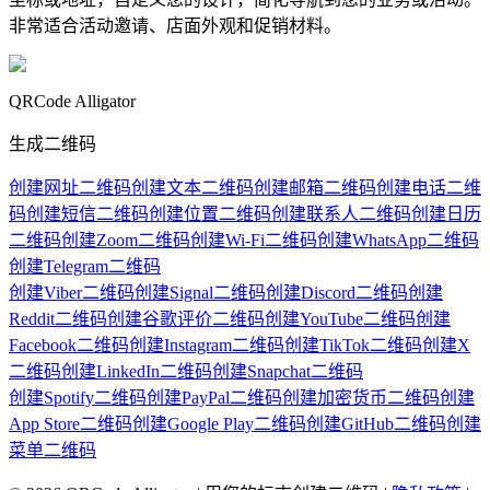
非常适合活动邀请、店面外观和促销材料。
QRCode Alligator
生成二维码
创建网址二维码
创建文本二维码
创建邮箱二维码
创建电话二维
码
创建短信二维码
创建位置二维码
创建联系人二维码
创建日历
二维码
创建Zoom二维码
创建Wi-Fi二维码
创建WhatsApp二维码
创建Telegram二维码
创建Viber二维码
创建Signal二维码
创建Discord二维码
创建
Reddit二维码
创建谷歌评价二维码
创建YouTube二维码
创建
Facebook二维码
创建Instagram二维码
创建TikTok二维码
创建X
二维码
创建LinkedIn二维码
创建Snapchat二维码
创建Spotify二维码
创建PayPal二维码
创建加密货币二维码
创建
App Store二维码
创建Google Play二维码
创建GitHub二维码
创建
菜单二维码