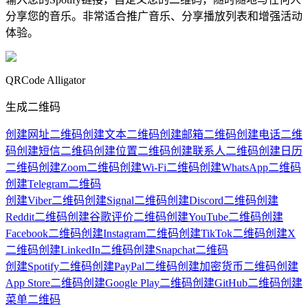
分享您的音乐。非常适合推广音乐、分享播放列表和增强活动
体验。
QRCode Alligator
生成二维码
创建网址二维码
创建文本二维码
创建邮箱二维码
创建电话二维
码
创建短信二维码
创建位置二维码
创建联系人二维码
创建日历
二维码
创建Zoom二维码
创建Wi-Fi二维码
创建WhatsApp二维码
创建Telegram二维码
创建Viber二维码
创建Signal二维码
创建Discord二维码
创建
Reddit二维码
创建谷歌评价二维码
创建YouTube二维码
创建
Facebook二维码
创建Instagram二维码
创建TikTok二维码
创建X
二维码
创建LinkedIn二维码
创建Snapchat二维码
创建Spotify二维码
创建PayPal二维码
创建加密货币二维码
创建
App Store二维码
创建Google Play二维码
创建GitHub二维码
创建
菜单二维码