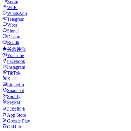
Zoom
Wi-Fi
WhatsApp
Telegram
Viber
Signal
Discord
Reddit
谷歌评价
YouTube
Facebook
Instagram
TikTok
X
LinkedIn
Snapchat
Spotify
PayPal
加密货币
App Store
Google Play
GitHub