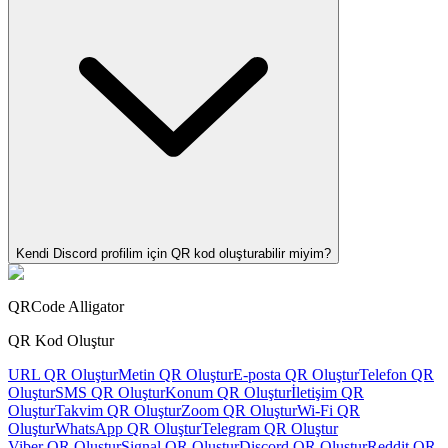
Kendi Discord profilim için QR kod oluşturabilir miyim?
QRCode Alligator
QR Kod Oluştur
URL QR Oluştur
Metin QR Oluştur
E-posta QR Oluştur
Telefon QR
Oluştur
SMS QR Oluştur
Konum QR Oluştur
İletişim QR
Oluştur
Takvim QR Oluştur
Zoom QR Oluştur
Wi-Fi QR
Oluştur
WhatsApp QR Oluştur
Telegram QR Oluştur
Viber QR Oluştur
Signal QR Oluştur
Discord QR Oluştur
Reddit QR