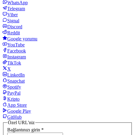
WhatsApp
Telegram
Viber
Signal
Discord
Reddit
Google yorumu
YouTube
Facebook
Instagram
TikTok
X
LinkedIn
Snapchat
Spotify
PayPal
Kripto
App Store
Google Play
GitHub
Özel URL'niz
Bağlantınızı girin
*