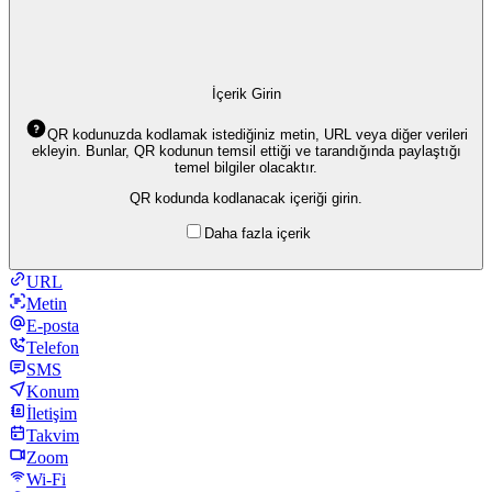
İçerik Girin
QR kodunuzda kodlamak istediğiniz metin, URL veya diğer verileri
ekleyin. Bunlar, QR kodunun temsil ettiği ve tarandığında paylaştığı
temel bilgiler olacaktır.
QR kodunda kodlanacak içeriği girin.
Daha fazla içerik
URL
Metin
E-posta
Telefon
SMS
Konum
İletişim
Takvim
Zoom
Wi-Fi