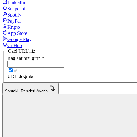
LinkedIn
Snapchat
Spotify
PayPal
Kripto
App Store
Google Play
GitHub
Özel URL'niz
Bağlantınızı girin
*
URL doğrula
Sonraki: Renkleri Ayarla