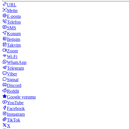
URL
Metin
E-posta
Telefon
SMS
Konum
İletişim
Takvim
Zoom
Wi-Fi
WhatsApp
Telegram
Viber
Signal
Discord
Reddit
Google yorumu
YouTube
Facebook
Instagram
TikTok
X