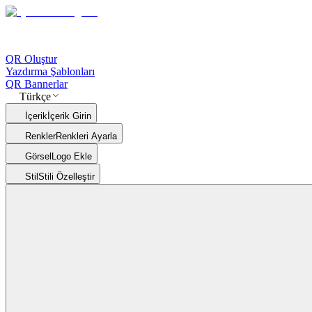
QR Oluştur
Yazdırma Şablonları
QR Bannerlar
Türkçe
İçerik
İçerik Girin
Renkler
Renkleri Ayarla
Görsel
Logo Ekle
Stil
Stili Özelleştir