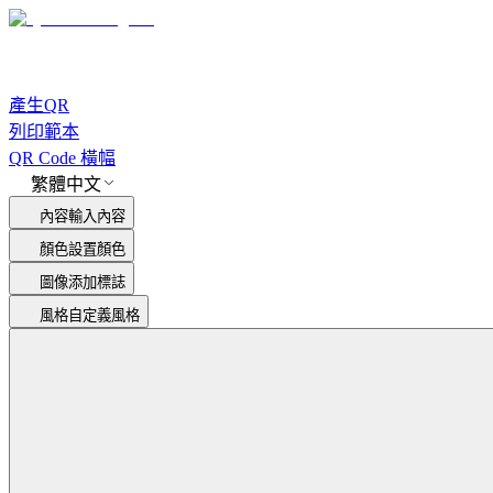
產生QR
列印範本
QR Code 橫幅
繁體中文
內容
輸入內容
顏色
設置顏色
圖像
添加標誌
風格
自定義風格