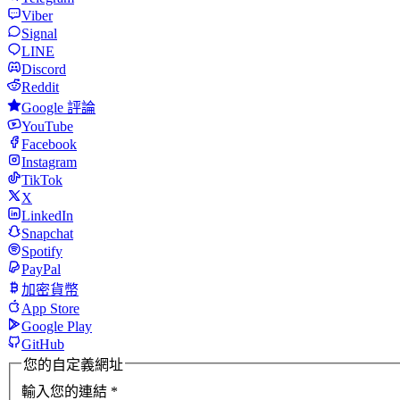
Viber
Signal
LINE
Discord
Reddit
Google 評論
YouTube
Facebook
Instagram
TikTok
X
LinkedIn
Snapchat
Spotify
PayPal
加密貨幣
App Store
Google Play
GitHub
您的自定義網址
輸入您的連結
*