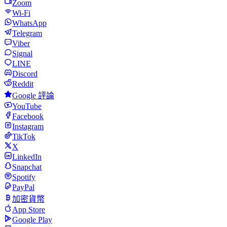
Zoom
Wi-Fi
WhatsApp
Telegram
Viber
Signal
LINE
Discord
Reddit
Google 評論
YouTube
Facebook
Instagram
TikTok
X
LinkedIn
Snapchat
Spotify
PayPal
加密貨幣
App Store
Google Play