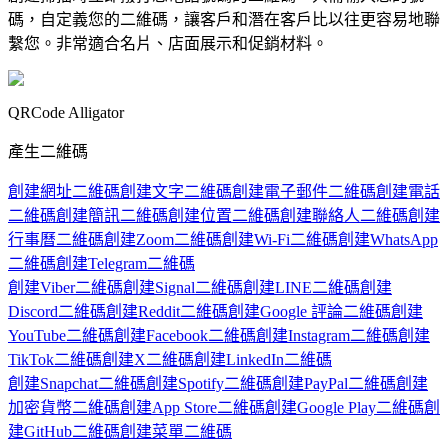
碼，自定義您的二維碼，讓客戶和潛在客戶比以往更容易地聯
繫您。非常適合名片、店面展示和促銷材料。
QRCode Alligator
產生二維碼
創建網址二維碼
創建文字二維碼
創建電子郵件二維碼
創建電話
二維碼
創建簡訊二維碼
創建位置二維碼
創建聯絡人二維碼
創建
行事曆二維碼
創建Zoom二維碼
創建Wi-Fi二維碼
創建WhatsApp
二維碼
創建Telegram二維碼
創建Viber二維碼
創建Signal二維碼
創建LINE二維碼
創建
Discord二維碼
創建Reddit二維碼
創建Google 評論二維碼
創建
YouTube二維碼
創建Facebook二維碼
創建Instagram二維碼
創建
TikTok二維碼
創建X二維碼
創建LinkedIn二維碼
創建Snapchat二維碼
創建Spotify二維碼
創建PayPal二維碼
創建
加密貨幣二維碼
創建App Store二維碼
創建Google Play二維碼
創
建GitHub二維碼
創建菜單二維碼