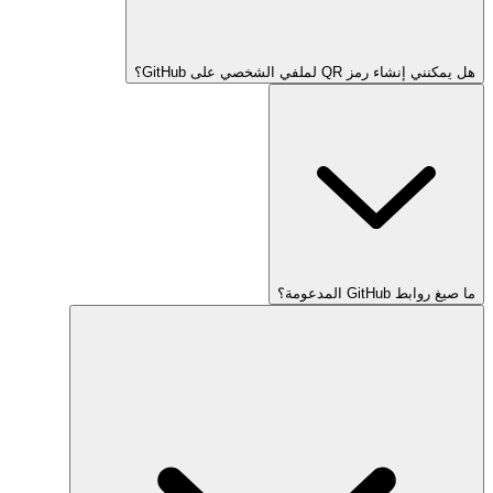
هل يمكنني إنشاء رمز QR لملفي الشخصي على GitHub؟
ما صيغ روابط GitHub المدعومة؟