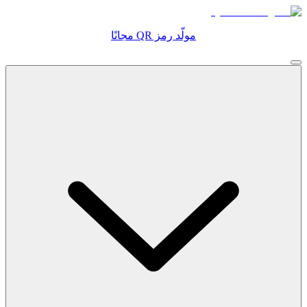
مولّد رمز QR مجانًا