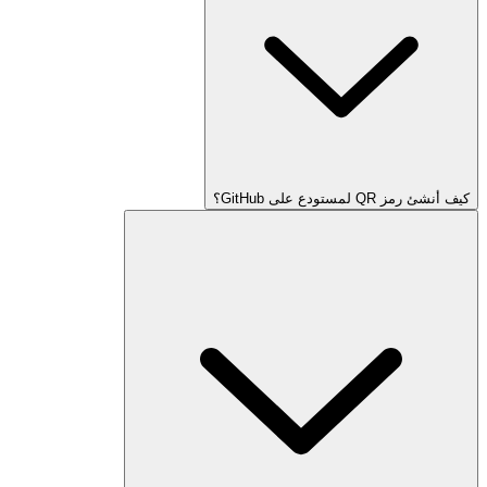
كيف أنشئ رمز QR لمستودع على GitHub؟