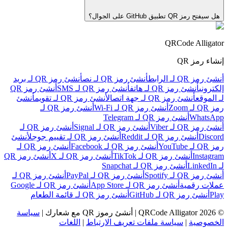
هل سيفتح رمز QR تطبيق GitHub على الجوال؟
QRCode Alligator
إنشاء رمز QR
أنشئ رمز QR لـ الرابط
أنشئ رمز QR لـ نص
أنشئ رمز QR لـ بريد
إلكتروني
أنشئ رمز QR لـ هاتف
أنشئ رمز QR لـ SMS
أنشئ رمز QR
لـ الموقع
أنشئ رمز QR لـ جهة اتصال
أنشئ رمز QR لـ تقويم
أنشئ
رمز QR لـ Zoom
أنشئ رمز QR لـ Wi‑Fi
أنشئ رمز QR لـ
WhatsApp
أنشئ رمز QR لـ Telegram
أنشئ رمز QR لـ Viber
أنشئ رمز QR لـ Signal
أنشئ رمز QR لـ
Discord
أنشئ رمز QR لـ Reddit
أنشئ رمز QR لـ تقييم جوجل
أنشئ
رمز QR لـ YouTube
أنشئ رمز QR لـ Facebook
أنشئ رمز QR لـ
Instagram
أنشئ رمز QR لـ TikTok
أنشئ رمز QR لـ X
أنشئ رمز QR
لـ LinkedIn
أنشئ رمز QR لـ Snapchat
أنشئ رمز QR لـ Spotify
أنشئ رمز QR لـ PayPal
أنشئ رمز QR لـ
عملات رقمية
أنشئ رمز QR لـ App Store
أنشئ رمز QR لـ Google
Play
أنشئ رمز QR لـ GitHub
أنشئ رمز QR لـ قائمة الطعام
©
2026
QRCode Alligator |
أنشئ رموز QR مع شعارك
|
سياسة
الخصوصية
|
سياسة ملفات تعريف الارتباط
|
اللغات