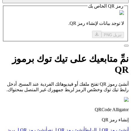
رمز QR الخاص بك
لا توجد بيانات لإنشاء رمز QR.
تنزيل PNG
نمِّ
متابعيك على
تيك توك برموز
QR
أنشئ رموز QR تفتح ملفك أو فيديوهاتك الفردية عند المسح. أدخل
رابط تيك توك وخصّص الرمز لربط جمهورك غير المتصل بمحتواك.
QRCode Alligator
إنشاء رمز QR
أنشئ رمز QR لـ الرابط
أنشئ رمز QR لـ نص
أنشئ رمز QR لـ بريد