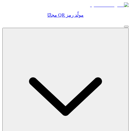
مولّد رمز QR مجانًا