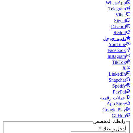
WhatsApp
Telegram
Viber
Signal
Discord
Reddit
تقييم جوجل
YouTube
Facebook
Instagram
TikTok
X
LinkedIn
Snapchat
Spotify
PayPal
عملات رقمية
App Store
Google Play
GitHub
رابطك المخصص
أدخل رابطك
*