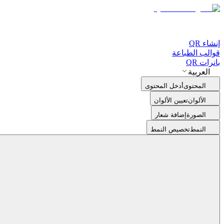
إنشاء QR
قوالب الطباعة
بانرات QR
العربية
المحتوى
أدخل المحتوى
الألوان
تعيين الألوان
الصورة
إضافة شعار
النمط
تخصيص النمط