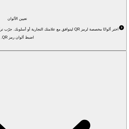
تعيين الألوان
اختر ألوانًا مخصصة لرمز QR ليتوافق مع علامتك التجارية أو أسلوبك. جرّب تركيبات مختلفة لمظهر فريد مع الحفاظ على إمكانية المسح.
اضبط ألوان رمز QR.