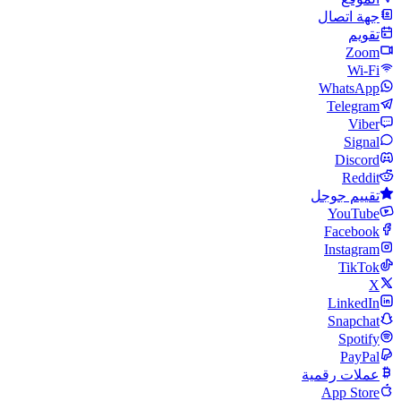
جهة اتصال
تقويم
Zoom
Wi‑Fi
WhatsApp
Telegram
Viber
Signal
Discord
Reddit
تقييم جوجل
YouTube
Facebook
Instagram
TikTok
X
LinkedIn
Snapchat
Spotify
PayPal
عملات رقمية
App Store