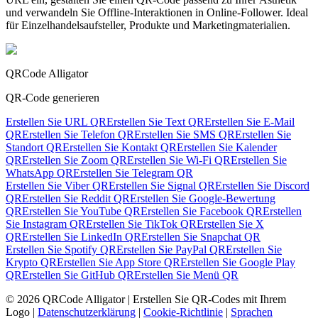
und verwandeln Sie Offline-Interaktionen in Online-Follower. Ideal
für Einzelhandelsaufsteller, Produkte und Marketingmaterialien.
QRCode Alligator
QR-Code generieren
Erstellen Sie URL QR
Erstellen Sie Text QR
Erstellen Sie E-Mail
QR
Erstellen Sie Telefon QR
Erstellen Sie SMS QR
Erstellen Sie
Standort QR
Erstellen Sie Kontakt QR
Erstellen Sie Kalender
QR
Erstellen Sie Zoom QR
Erstellen Sie Wi-Fi QR
Erstellen Sie
WhatsApp QR
Erstellen Sie Telegram QR
Erstellen Sie Viber QR
Erstellen Sie Signal QR
Erstellen Sie Discord
QR
Erstellen Sie Reddit QR
Erstellen Sie Google-Bewertung
QR
Erstellen Sie YouTube QR
Erstellen Sie Facebook QR
Erstellen
Sie Instagram QR
Erstellen Sie TikTok QR
Erstellen Sie X
QR
Erstellen Sie LinkedIn QR
Erstellen Sie Snapchat QR
Erstellen Sie Spotify QR
Erstellen Sie PayPal QR
Erstellen Sie
Krypto QR
Erstellen Sie App Store QR
Erstellen Sie Google Play
QR
Erstellen Sie GitHub QR
Erstellen Sie Menü QR
©
2026
QRCode Alligator |
Erstellen Sie QR-Codes mit Ihrem
Logo
|
Datenschutzerklärung
|
Cookie-Richtlinie
|
Sprachen