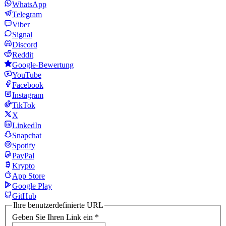
WhatsApp
Telegram
Viber
Signal
Discord
Reddit
Google-Bewertung
YouTube
Facebook
Instagram
TikTok
X
LinkedIn
Snapchat
Spotify
PayPal
Krypto
App Store
Google Play
GitHub
Ihre benutzerdefinierte URL
Geben Sie Ihren Link ein
*