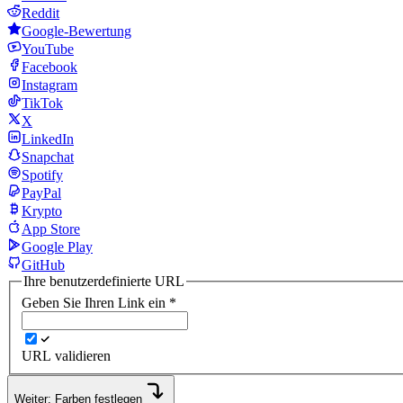
Reddit
Google-Bewertung
YouTube
Facebook
Instagram
TikTok
X
LinkedIn
Snapchat
Spotify
PayPal
Krypto
App Store
Google Play
GitHub
Ihre benutzerdefinierte URL
Geben Sie Ihren Link ein
*
URL validieren
Weiter: Farben festlegen