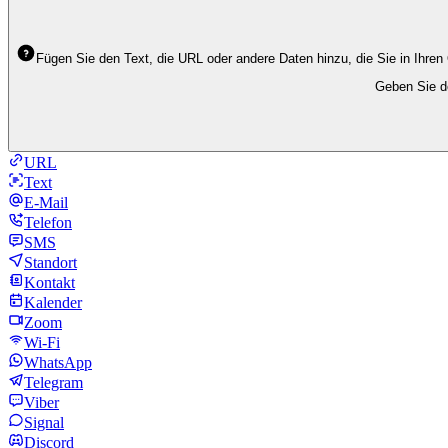
Fügen Sie den Text, die URL oder andere Daten hinzu, die Sie in Ihren
Geben Sie de
URL
Text
E-Mail
Telefon
SMS
Standort
Kontakt
Kalender
Zoom
Wi-Fi
WhatsApp
Telegram
Viber
Signal
Discord