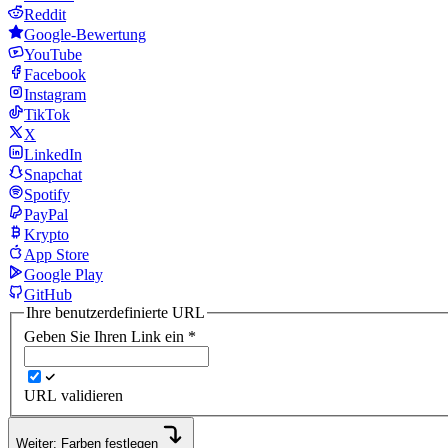
Reddit
Google-Bewertung
YouTube
Facebook
Instagram
TikTok
X
LinkedIn
Snapchat
Spotify
PayPal
Krypto
App Store
Google Play
GitHub
Ihre benutzerdefinierte URL
Geben Sie Ihren Link ein
*
URL validieren
Weiter: Farben festlegen