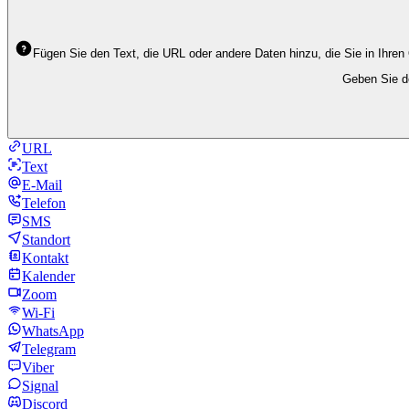
Fügen Sie den Text, die URL oder andere Daten hinzu, die Sie in Ihren
Geben Sie de
URL
Text
E-Mail
Telefon
SMS
Standort
Kontakt
Kalender
Zoom
Wi-Fi
WhatsApp
Telegram
Viber
Signal
Discord