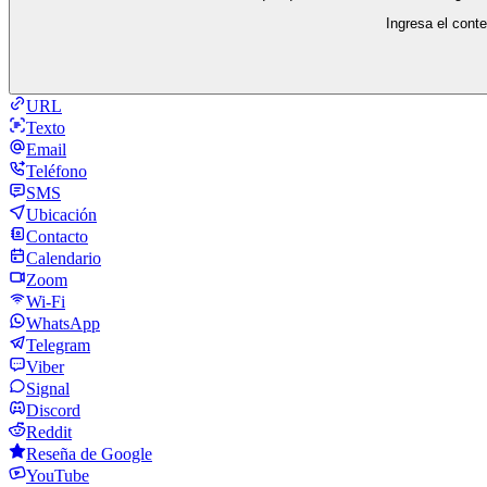
Ingresa el cont
URL
Texto
Email
Teléfono
SMS
Ubicación
Contacto
Calendario
Zoom
Wi-Fi
WhatsApp
Telegram
Viber
Signal
Discord
Reddit
Reseña de Google
YouTube