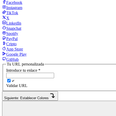
Facebook
Instagram
TikTok
X
LinkedIn
Snapchat
Spotify
PayPal
Cripto
App Store
Google Play
GitHub
Tu URL personalizada
Introduce tu enlace
*
Validar URL
Siguiente: Establecer Colores