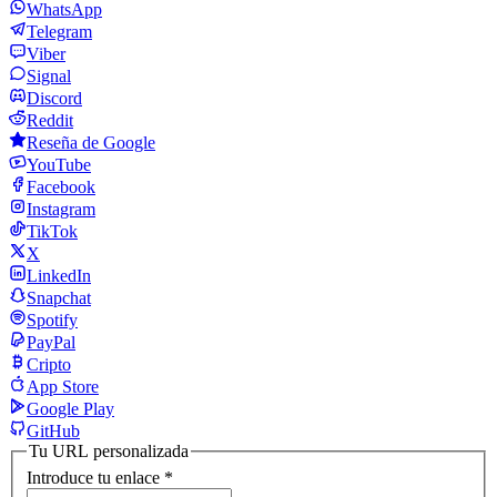
WhatsApp
Telegram
Viber
Signal
Discord
Reddit
Reseña de Google
YouTube
Facebook
Instagram
TikTok
X
LinkedIn
Snapchat
Spotify
PayPal
Cripto
App Store
Google Play
GitHub
Tu URL personalizada
Introduce tu enlace
*