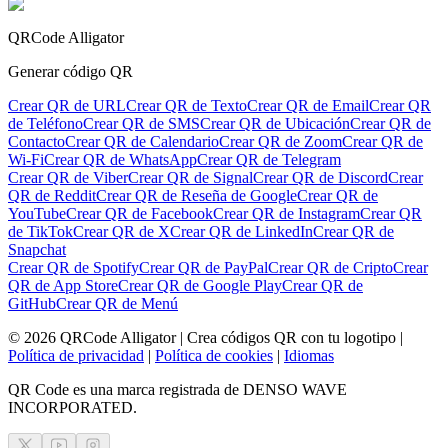
QRCode Alligator
Generar código QR
Crear QR de URL
Crear QR de Texto
Crear QR de Email
Crear QR
de Teléfono
Crear QR de SMS
Crear QR de Ubicación
Crear QR de
Contacto
Crear QR de Calendario
Crear QR de Zoom
Crear QR de
Wi-Fi
Crear QR de WhatsApp
Crear QR de Telegram
Crear QR de Viber
Crear QR de Signal
Crear QR de Discord
Crear
QR de Reddit
Crear QR de Reseña de Google
Crear QR de
YouTube
Crear QR de Facebook
Crear QR de Instagram
Crear QR
de TikTok
Crear QR de X
Crear QR de LinkedIn
Crear QR de
Snapchat
Crear QR de Spotify
Crear QR de PayPal
Crear QR de Cripto
Crear
QR de App Store
Crear QR de Google Play
Crear QR de
GitHub
Crear QR de Menú
©
2026
QRCode Alligator |
Crea códigos QR con tu logotipo
|
Política de privacidad
|
Política de cookies
|
Idiomas
QR Code es una marca registrada de DENSO WAVE
INCORPORATED.