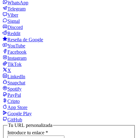
WhatsApp
Telegram
Viber
Signal
Discord
Reddit
Reseña de Google
YouTube
Facebook
Instagram
TikTok
X
LinkedIn
Snapchat
Spotify
PayPal
Cripto
App Store
Google Play
GitHub
Tu URL personalizada
Introduce tu enlace
*