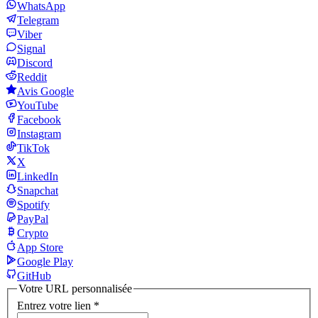
WhatsApp
Telegram
Viber
Signal
Discord
Reddit
Avis Google
YouTube
Facebook
Instagram
TikTok
X
LinkedIn
Snapchat
Spotify
PayPal
Crypto
App Store
Google Play
GitHub
Votre URL personnalisée
Entrez votre lien
*