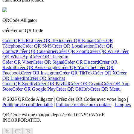
QRCode Alligator
Générer un QR Code
Créer QR URL
Créer QR Texte
Créer QR E-mail
Créer QR
Téléphone
Créer QR SMS
Créer QR Localisation
Créer QR
Contact
Créer QR Calendrier
Créer QR Zoom
Créer QR Wi-Fi
Créer
QR WhatsApp
Créer QR Telegram
Créer QR Viber
Créer QR Signal
Créer QR Discord
Créer QR
Reddit
Créer QR Avis Google
Créer QR YouTube
Créer QR
Facebook
Créer QR Instagram
Créer QR TikTok
Créer QR X
Créer
QR LinkedIn
Créer QR Snapchat
Créer QR Spotify
Créer QR PayPal
Créer QR Crypto
Créer QR App
Store
Créer QR Google Play
Créer QR GitHub
Créer QR Menu
©
2026
QRCode Alligator |
Créez des QR Codes avec votre logo
|
Politique de confidentialité
|
Politique relative aux cookies
|
Langues
QR Code est une marque déposée de DENSO WAVE
INCORPORATED.