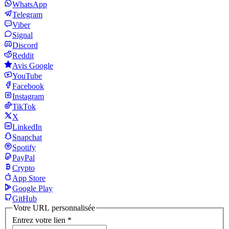
WhatsApp
Telegram
Viber
Signal
Discord
Reddit
Avis Google
YouTube
Facebook
Instagram
TikTok
X
LinkedIn
Snapchat
Spotify
PayPal
Crypto
App Store
Google Play
GitHub
Votre URL personnalisée
Entrez votre lien
*