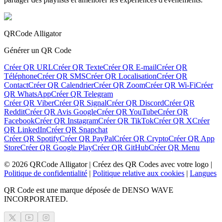
QRCode Alligator
Générer un QR Code
Créer QR URL
Créer QR Texte
Créer QR E-mail
Créer QR
Téléphone
Créer QR SMS
Créer QR Localisation
Créer QR
Contact
Créer QR Calendrier
Créer QR Zoom
Créer QR Wi-Fi
Créer
QR WhatsApp
Créer QR Telegram
Créer QR Viber
Créer QR Signal
Créer QR Discord
Créer QR
Reddit
Créer QR Avis Google
Créer QR YouTube
Créer QR
Facebook
Créer QR Instagram
Créer QR TikTok
Créer QR X
Créer
QR LinkedIn
Créer QR Snapchat
Créer QR Spotify
Créer QR PayPal
Créer QR Crypto
Créer QR App
Store
Créer QR Google Play
Créer QR GitHub
Créer QR Menu
©
2026
QRCode Alligator |
Créez des QR Codes avec votre logo
|
Politique de confidentialité
|
Politique relative aux cookies
|
Langues
QR Code est une marque déposée de DENSO WAVE
INCORPORATED.