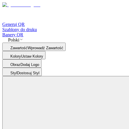
Generuj QR
Szablony do druku
Banery QR
Polski
Zawartość
Wprowadź Zawartość
Kolory
Ustaw Kolory
Obraz
Dodaj Logo
Styl
Dostosuj Styl