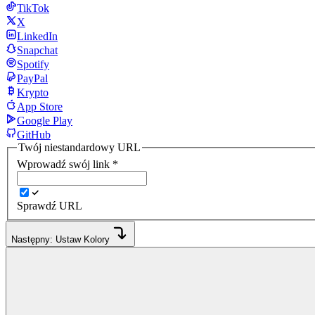
TikTok
X
LinkedIn
Snapchat
Spotify
PayPal
Krypto
App Store
Google Play
GitHub
Twój niestandardowy URL
Wprowadź swój link
*
Sprawdź URL
Następny: Ustaw Kolory