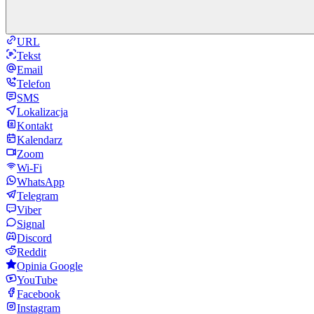
URL
Tekst
Email
Telefon
SMS
Lokalizacja
Kontakt
Kalendarz
Zoom
Wi-Fi
WhatsApp
Telegram
Viber
Signal
Discord
Reddit
Opinia Google
YouTube
Facebook
Instagram