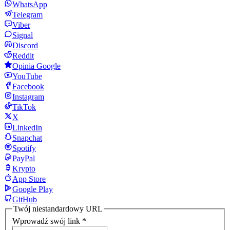
WhatsApp
Telegram
Viber
Signal
Discord
Reddit
Opinia Google
YouTube
Facebook
Instagram
TikTok
X
LinkedIn
Snapchat
Spotify
PayPal
Krypto
App Store
Google Play
GitHub
Twój niestandardowy URL
Wprowadź swój link
*