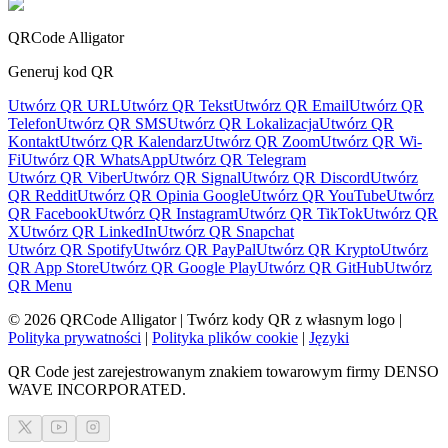
QRCode Alligator
Generuj kod QR
Utwórz QR URL
Utwórz QR Tekst
Utwórz QR Email
Utwórz QR
Telefon
Utwórz QR SMS
Utwórz QR Lokalizacja
Utwórz QR
Kontakt
Utwórz QR Kalendarz
Utwórz QR Zoom
Utwórz QR Wi-
Fi
Utwórz QR WhatsApp
Utwórz QR Telegram
Utwórz QR Viber
Utwórz QR Signal
Utwórz QR Discord
Utwórz
QR Reddit
Utwórz QR Opinia Google
Utwórz QR YouTube
Utwórz
QR Facebook
Utwórz QR Instagram
Utwórz QR TikTok
Utwórz QR
X
Utwórz QR LinkedIn
Utwórz QR Snapchat
Utwórz QR Spotify
Utwórz QR PayPal
Utwórz QR Krypto
Utwórz
QR App Store
Utwórz QR Google Play
Utwórz QR GitHub
Utwórz
QR Menu
©
2026
QRCode Alligator |
Twórz kody QR z własnym logo
|
Polityka prywatności
|
Polityka plików cookie
|
Języki
QR Code jest zarejestrowanym znakiem towarowym firmy DENSO
WAVE INCORPORATED.