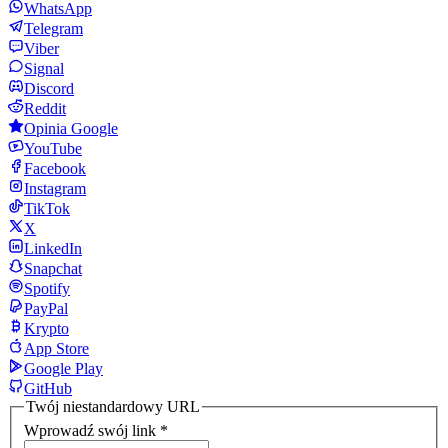
WhatsApp
Telegram
Viber
Signal
Discord
Reddit
Opinia Google
YouTube
Facebook
Instagram
TikTok
X
LinkedIn
Snapchat
Spotify
PayPal
Krypto
App Store
Google Play
GitHub
Twój niestandardowy URL
Wprowadź swój link
*