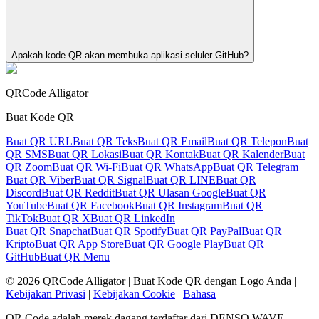
Apakah kode QR akan membuka aplikasi seluler GitHub?
QRCode Alligator
Buat Kode QR
Buat QR URL
Buat QR Teks
Buat QR Email
Buat QR Telepon
Buat
QR SMS
Buat QR Lokasi
Buat QR Kontak
Buat QR Kalender
Buat
QR Zoom
Buat QR Wi-Fi
Buat QR WhatsApp
Buat QR Telegram
Buat QR Viber
Buat QR Signal
Buat QR LINE
Buat QR
Discord
Buat QR Reddit
Buat QR Ulasan Google
Buat QR
YouTube
Buat QR Facebook
Buat QR Instagram
Buat QR
TikTok
Buat QR X
Buat QR LinkedIn
Buat QR Snapchat
Buat QR Spotify
Buat QR PayPal
Buat QR
Kripto
Buat QR App Store
Buat QR Google Play
Buat QR
GitHub
Buat QR Menu
©
2026
QRCode Alligator |
Buat Kode QR dengan Logo Anda
|
Kebijakan Privasi
|
Kebijakan Cookie
|
Bahasa
QR Code adalah merek dagang terdaftar dari DENSO WAVE