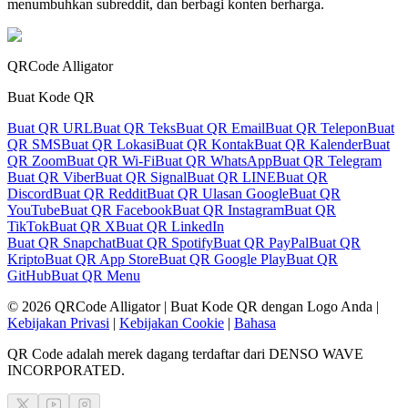
menumbuhkan subreddit, dan berbagi konten berharga.
QRCode Alligator
Buat Kode QR
Buat QR URL
Buat QR Teks
Buat QR Email
Buat QR Telepon
Buat
QR SMS
Buat QR Lokasi
Buat QR Kontak
Buat QR Kalender
Buat
QR Zoom
Buat QR Wi-Fi
Buat QR WhatsApp
Buat QR Telegram
Buat QR Viber
Buat QR Signal
Buat QR LINE
Buat QR
Discord
Buat QR Reddit
Buat QR Ulasan Google
Buat QR
YouTube
Buat QR Facebook
Buat QR Instagram
Buat QR
TikTok
Buat QR X
Buat QR LinkedIn
Buat QR Snapchat
Buat QR Spotify
Buat QR PayPal
Buat QR
Kripto
Buat QR App Store
Buat QR Google Play
Buat QR
GitHub
Buat QR Menu
©
2026
QRCode Alligator |
Buat Kode QR dengan Logo Anda
|
Kebijakan Privasi
|
Kebijakan Cookie
|
Bahasa
QR Code adalah merek dagang terdaftar dari DENSO WAVE
INCORPORATED.